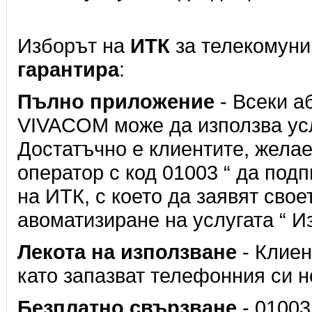
Изборът на
ИТК
за телекомуни
гарантира
:
Пълно приложение
- Всеки а
VIVACOM може да използва усл
Достатъчно е клиентите, желае
оператор с код 01003 “ да по
на ИТК, с което да заявят сво
авоматизиране на услугата “ Из
Лекота на използване
- Клиен
като запазват телефонния си н
Безплатно свързване
- 01003