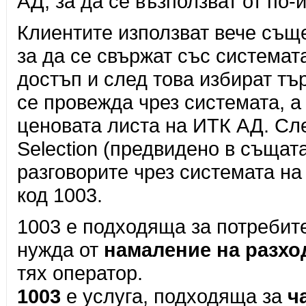
АД, за да се възползват от по-
Клиентите използват вече същ
за да се свържат със системат
достъп и след това избират т
се провежда чрез системата, а
ценовата листа на ИТК АД. Сле
Selection (предвидено в същат
разговорите чрез системата на
код 1003.
1003 е подходяща за потребите
нужда от
намаление на разхо
тях оператор.
1003
e услуга, подходяща за
ч